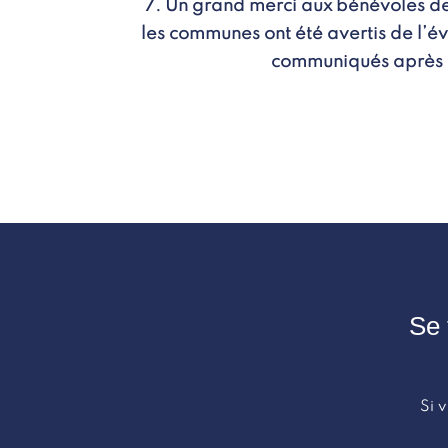
7. Un grand merci aux bénévoles de 
les communes ont été avertis de l’év
communiqués après d
Se 
Si 