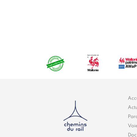
Acc
Actu
Par
Voi
Doc