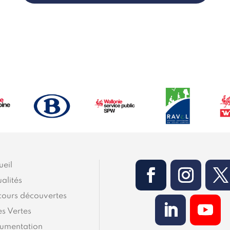
ueil
alités
cours découvertes
es Vertes
umentation