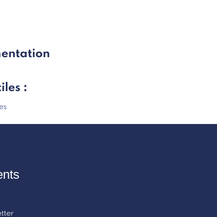
entation
iles :
es
ents
tter