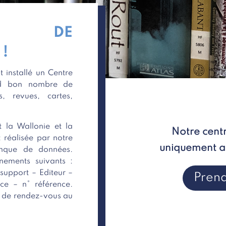
RE DE
!
t installé un Centre
nd bon nombre de
, revues, cartes,
t la Wallonie et la
Notre cent
 réalisée par notre
uniquement ac
nque de données.
nements suivants :
support – Editeur –
Pren
ce – n° référence.
e de rendez-vous au