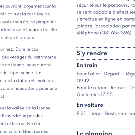
sécurité sur le parcours, 
és ouvrant largement sur la
se sent capable d’effectue
éricain et la carrière de
s’effectue en ligne en com
onval et son église pimpante.
joindre l’association par 
ncienne voie indurée facilite
téléphone (081 657 596).
 cité de Lierneux.
ur nez. Dans le cas
S’y rendre
ce des vestiges du patrimoine
En train
ela ne tienne, nous aurons
re du repas sonne. Un
Pour l’aller : Départ : Liè
09.12
nt de la station vicinale de
Pour le retour : Retour : D
valeur nous attend pour une
Guillemins 17.55
ut.
En voiture
et la vallée de la Lienne
E 25, Liège -Bastogne, so
et Provedroux par des
te et instructive à la
enue vélo ». Nous aurons
Le planning