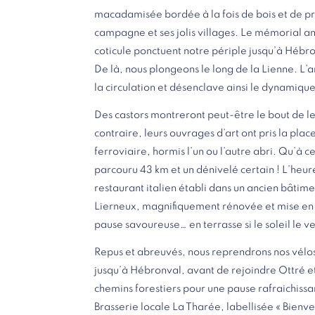
macadamisée bordée à la fois de bois et de pr
campagne et ses jolis villages. Le mémorial am
coticule ponctuent notre périple jusqu’à Hébr
De là, nous plongeons le long de la Lienne. L’a
la circulation et désenclave ainsi le dynamique
Des castors montreront peut-être le bout de le
contraire, leurs ouvrages d’art ont pris la pla
ferroviaire, hormis l’un ou l’autre abri. Qu’à c
parcouru 43 km et un dénivelé certain ! L’heu
restaurant italien établi dans un ancien bâtime
Lierneux, magnifiquement rénovée et mise en 
pause savoureuse… en terrasse si le soleil le ve
Repus et abreuvés, nous reprendrons nos vélos 
jusqu’à Hébronval, avant de rejoindre Ottré 
chemins forestiers pour une pause rafraichissan
Brasserie locale La Tharée, labellisée « Bienv