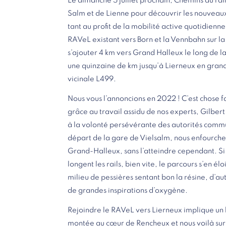
Le dimanche 5 juillet prochain, Chemins du r
Salm et de Lienne pour découvrir les nouvea
tant au profit de la mobilité active quotidienn
RAVeL existant vers Born et la Vennbahn sur l
s’ajouter 4 km vers Grand Halleux le long de la
une quinzaine de km jusqu’à Lierneux en grand
vicinale L499.
Nous vous l’annoncions en 2022 ! C’est chose 
grâce au travail assidu de nos experts, Gilbert
à la volonté persévérante des autorités comm
départ de la gare de Vielsalm, nous enfourch
Grand-Halleux, sans l’atteindre cependant. Si
longent les rails, bien vite, le parcours s’en 
milieu de pessières sentant bon la résine, d’a
de grandes inspirations d’oxygène.
Rejoindre le RAVeL vers Lierneux implique un
montée au cœur de Rencheux et nous voilà sur 