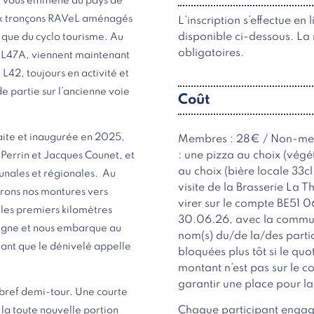
ail vous emmène au pays de
ux tronçons RAVeL aménagés
L’inscription s’effectue en
disponible ci-dessous. La 
e que du cyclo tourisme. Au
obligatoires.
a L47A, viennent maintenant
 L42, toujours en activité et
e partie sur l’ancienne voie
Coût
faite et inaugurée en 2025,
Membres : 28€ / Non-mem
: une pizza au choix (végé
 Perrin et Jacques Counet, et
au choix (bière locale 33cl,
unales et régionales. Au
visite de la Brasserie La 
erons nos montures vers
virer sur le compte BE51 0
 les premiers kilomètres
30.06.26, avec la commun
éloigne et nous embarque au
nom(s) du/de la/des partici
utant que le dénivelé appelle
bloquées plus tôt si le quot
montant n’est pas sur le 
garantir une place pour la
 bref demi-tour. Une courte
Chaque participant engage
la toute nouvelle portion