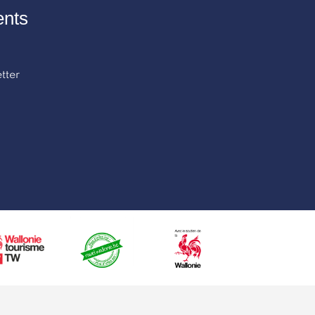
ents
tter