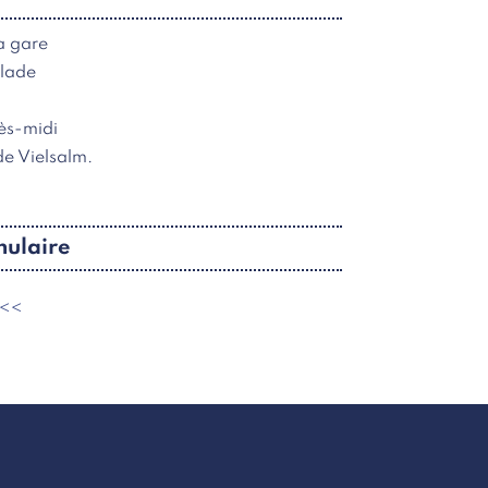
a gare
alade
rès-midi
de Vielsalm.
mulaire
n<<