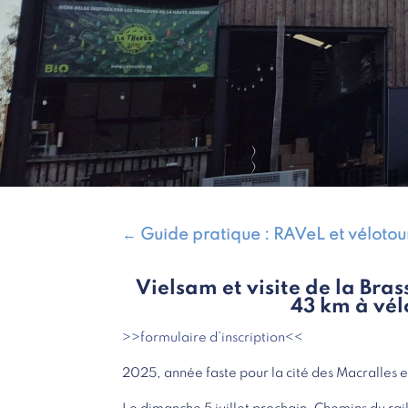
←
Guide pratique : RAVeL et véloto
Vielsam et visite de la Bras
43 km à vél
>>formulaire d’inscription<<
2025, année faste pour la cité des Macralles et