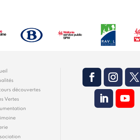
ueil
alités
cours découvertes
es Vertes
umentation
rimoine
erie
sociation