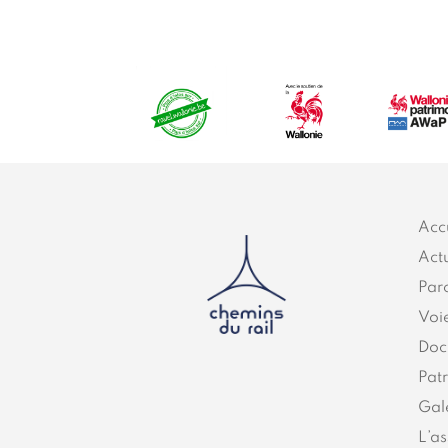
Acc
Actu
Par
Voi
Doc
Pat
Gal
L’as