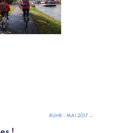
RUHR - MAI 2017
→
es !