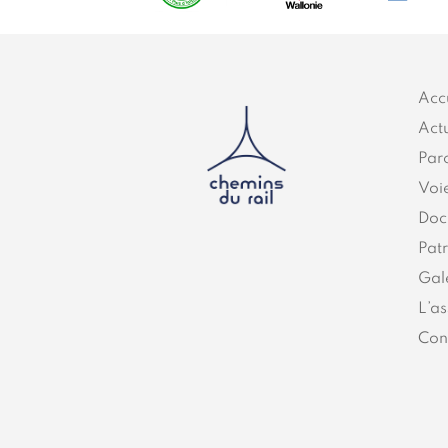
Acc
Actu
Par
Voi
Doc
Pat
Gal
L’as
Con