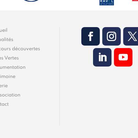
ueil
alités
cours découvertes
es Vertes
umentation
rimoine
erie
sociation
tact