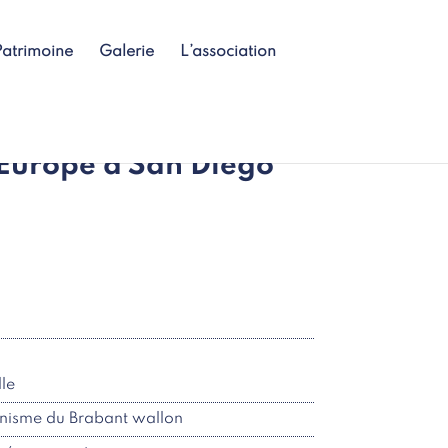
Patrimoine
Galerie
L’association
’Europe à San Diego
le
anisme du Brabant wallon