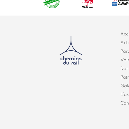
Acc
Actu
Par
Voi
Doc
Pat
Gal
L’as
Con