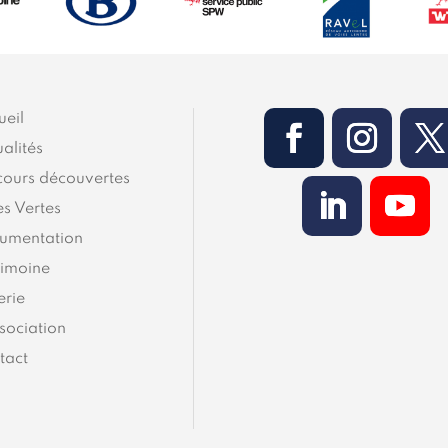
ueil
alités
cours découvertes
es Vertes
umentation
rimoine
erie
sociation
tact