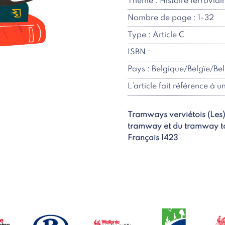
Thème : Histoire ferroviai
Nombre de page : 1-32
Type : Article C
ISBN :
Pays : Belgique/Belgïe/Be
L’article fait référence à u
Tramways verviétois (Les)
tramway et du tramway tour
Français 1423