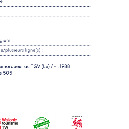
re
lgium
ne/plusieurs ligne(s) :
remorqueur au TGV (Le) / - , 1988
s 505