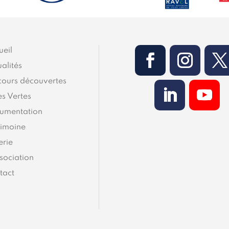
ueil
alités
cours découvertes
es Vertes
umentation
rimoine
erie
sociation
tact