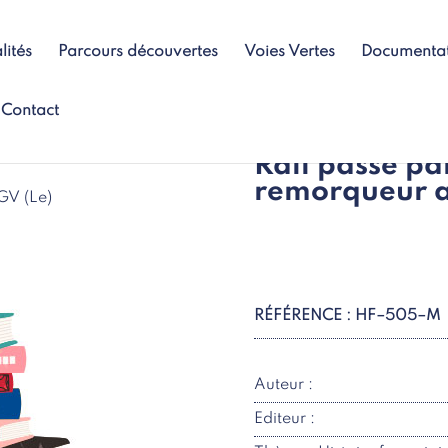
lités
Parcours découvertes
Voies Vertes
Documenta
Contact
Rail passe par
remorqueur a
GV (Le)
RÉFÉRENCE : HF–505–M
Auteur :
Editeur :