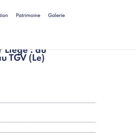
tion
Patrimoine
Galerie
 Liège : du
u TGV (Le)