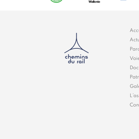
Acc
Actu
Par
Voi
Doc
Pat
Gal
L’as
Con