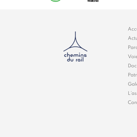
Acc
Actu
Par
Voi
Doc
Pat
Gal
L’as
Con