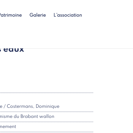
Patrimoine
Galerie
L’association
s eaux
ie / Costermans, Dominique
anisme du Brabant wallon
nnement