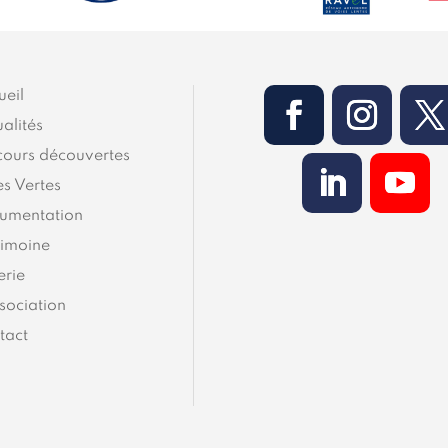
ueil
alités
cours découvertes
es Vertes
umentation
rimoine
erie
sociation
tact