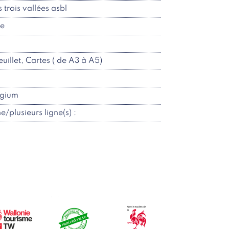
 trois vallées asbl
re
euillet, Cartes ( de A3 à A5)
lgium
ne/plusieurs ligne(s) :