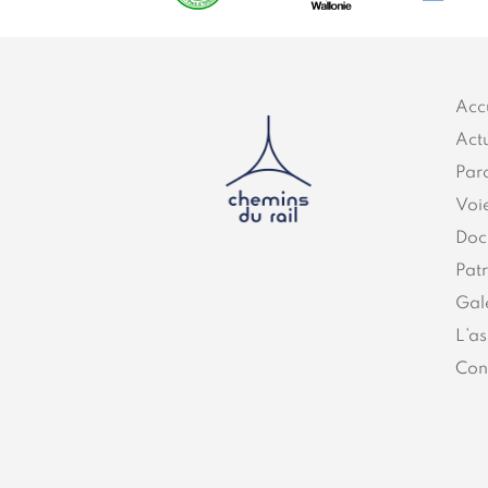
Acc
Actu
Par
Voi
Doc
Pat
Gal
L’as
Con