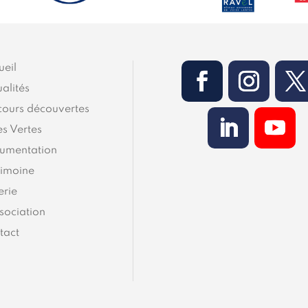
ueil
alités
cours découvertes
es Vertes
umentation
rimoine
erie
sociation
tact