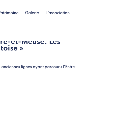
Patrimoine
Galerie
L’association
re-et-Meuse. Les
toise »
 anciennes lignes ayant parcouru l'Entre-
s