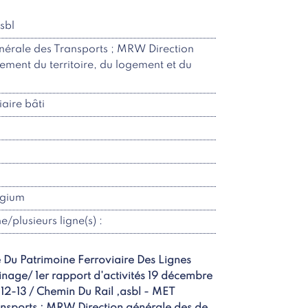
sbl
énérale des Transports ; MRW Direction
ment du territoire, du logement et du
aire bâti
lgium
ne/plusieurs ligne(s) :
e Du Patrimoine Ferroviaire Des Lignes
nage/ 1er rapport d'activités 19 décembre
-13 / Chemin Du Rail ,asbl - MET
ansports ; MRW Direction générale des de