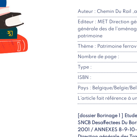
Auteur : Chemin Du Rail ,a
Editeur : MET Direction g
générale des de l'aménage
patrimoine
Thème : Patrimoine ferrovi
Nombre de page :
Type :
ISBN :
Pays : Belgique/Belgïe/Be
L’article fait référence à u
[dossier Borinage 1 ] Etud
SNCB Desaffectees Du Bori
2001 / ANNEXES 8-9-10-12
Direction générale des Tr