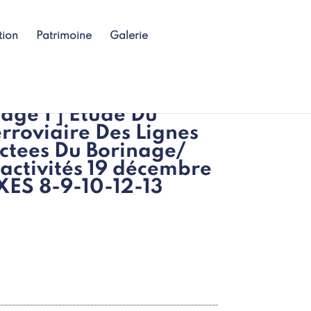
tion
Patrimoine
Galerie
nage 1 ] Etude Du
rroviaire Des Lignes
ctees Du Borinage/
’activités 19 décembre
ES 8-9-10-12-13