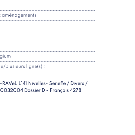
et aménagements
lgium
ne/plusieurs ligne(s) :
é-RAVeL L141 Nivelles- Seneffe / Divers /
 20032004 Dossier D - Français 4278