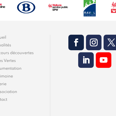
ueil
alités
cours découvertes
es Vertes
umentation
rimoine
erie
sociation
tact