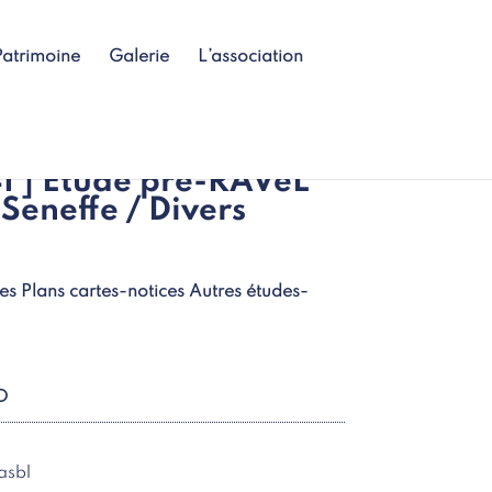
Patrimoine
Galerie
L’association
141 ] Etude pré-RAVeL
 Seneffe / Divers
es Plans cartes-notices Autres études-
D
asbl