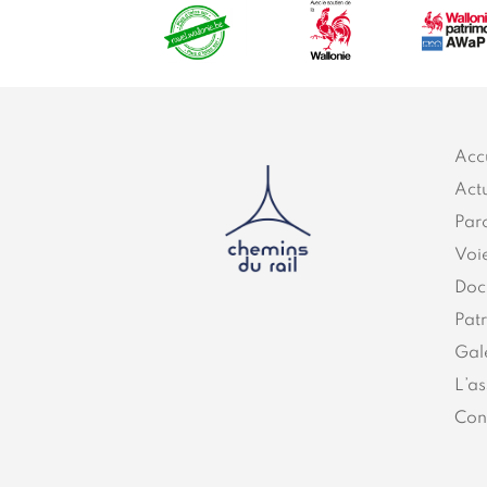
Acc
Actu
Par
Voi
Doc
Pat
Gal
L’as
Con