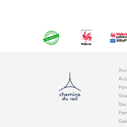
Acc
Actu
Par
Voi
Doc
Pat
Gal