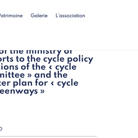
Patrimoine
Galerie
L’association
f the ministry of
ts to the cycle policy
ions of the « cycle
ittee » and the
er plan for « cycle
reenways »
D