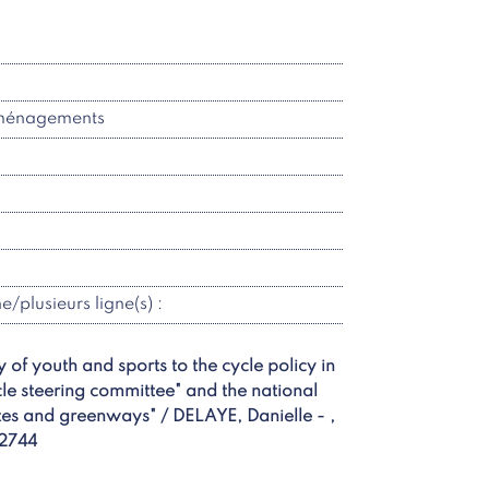
aménagements
ne/plusieurs ligne(s) :
y of youth and sports to the cycle policy in
cle steering committee" and the national
tes and greenways" / DELAYE, Danielle - ,
 2744