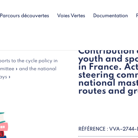
Parcours découvertes
Voies Vertes
Documentation
Contribution o
youth and spor
orts to the cycle policy in
in France. Act
mmittee » and the national
steering comm
ays »
national mast
routes and g
RÉFÉRENCE : VVA–2744–