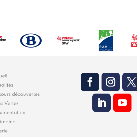
ueil
alités
cours découvertes
es Vertes
umentation
rimoine
erie