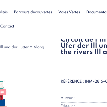
lités
Parcours découvertes
Voies Vertes
Documenta
Contact
Circuit de l’Il
Ufer der Ill u
r Ill und der Lutter = Along
the rivers Ill 
RÉFÉRENCE : INM–2816–
Auteur :
Editeur :