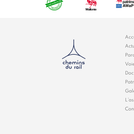
Acc
Actu
Par
Voi
Doc
Pat
Gal
L’as
Con