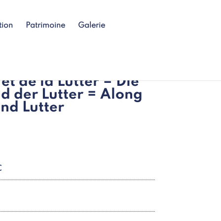
tion
Patrimoine
Galerie
l et de la Lutter = Die
nd der Lutter = Along
and Lutter
C