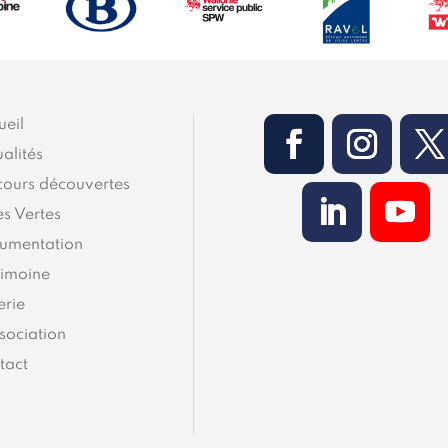
ueil
alités
cours découvertes
es Vertes
umentation
rimoine
erie
sociation
tact