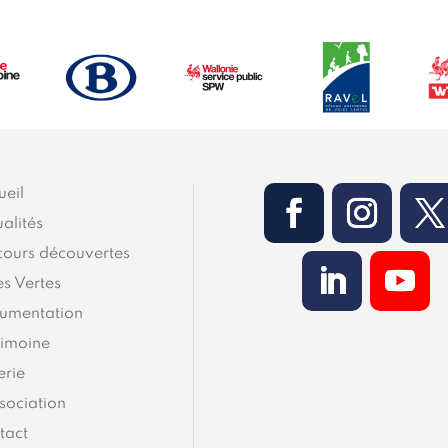
ueil
alités
cours découvertes
es Vertes
umentation
rimoine
erie
sociation
tact