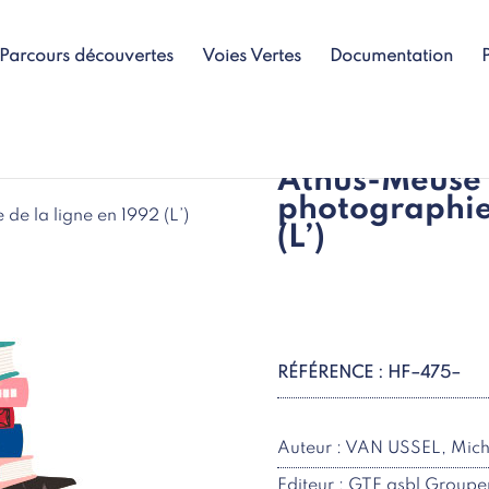
Parcours découvertes
Voies Vertes
Documentation
Athus-Meuse 
photographie 
e la ligne en 1992 (L’)
(L’)
RÉFÉRENCE : HF–475–
Auteur : VAN USSEL, Mich
Editeur : GTF asbl Groupe