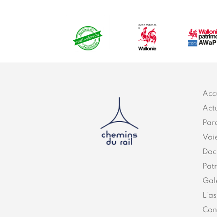
Acc
Actu
Par
Voi
Doc
Pat
Gal
L’as
Con