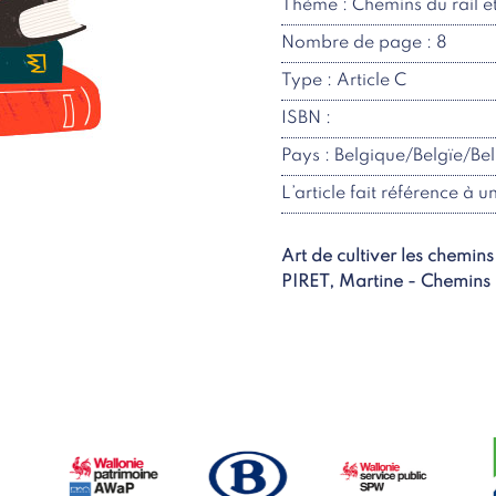
Thème : Chemins du rail 
Nombre de page : 8
Type : Article C
ISBN :
Pays : Belgique/Belgïe/Be
L’article fait référence à u
Art de cultiver les chemins
PIRET, Martine - Chemins d