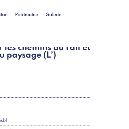
tion
Patrimoine
Galerie
r les chemins du rail et
du paysage (L’)
asbl