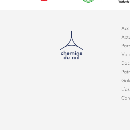
Acc
Actu
Par
Voi
Doc
Pat
Gal
L’as
Con