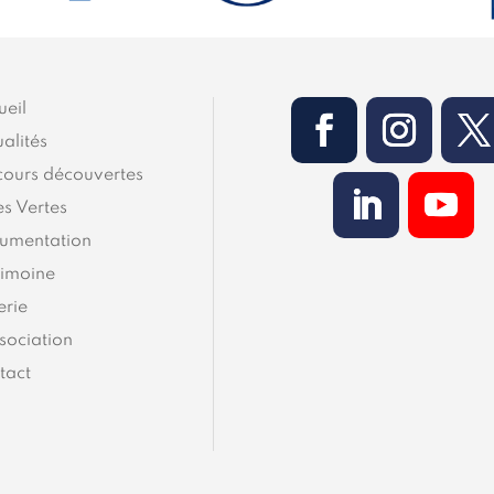
ueil
alités
cours découvertes
es Vertes
umentation
rimoine
erie
sociation
tact